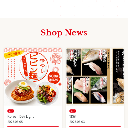
Shop News
B1F
B1F
Korean Deli Light
雛鮨
2026.08.05
2026.08.03