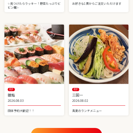
✨見つけたらラッキー！野菜たっぷりビ
お好きな1貫からご注文いただけます
ビン麺✨
B1F
B1F
雛鮨
三国一
2026.08.03
2026.08.02
団体予約大歓迎！！
真夏のランチメニュー