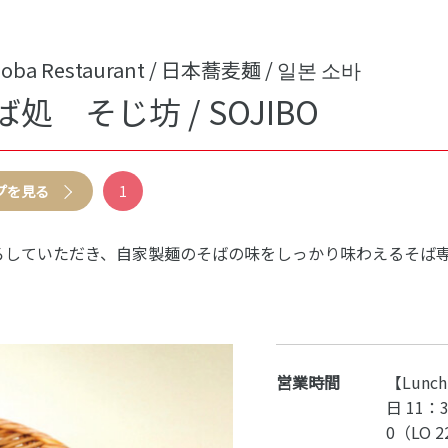
oba Restaurant / 日本蕎麦麺 / 일본 소바
処 そじ坊 / SOJIBO
プを見る
1
ろしていただき、自家製麺のそばの味をしっかり味わえるそば
営業時間
【Lunc
日 11：
0（LO 