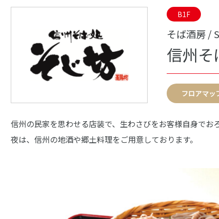
B1F
そば酒房 / S
信州そば
フロアマッ
信州の民家を思わせる店装で、生わさびをお客様自身でお
夜は、信州の地酒や郷土料理をご用意しております。