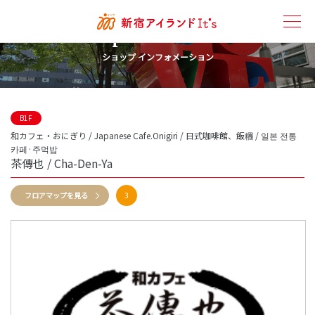
Shop Information
ショップ インフォメーション
B1F
和カフェ・おにぎり / Japanese Cafe.Onigiri / 日式咖啡館、飯糰 / 일본 전통
카페·주먹밥
茶傳也 / Cha-Den-Ya
フロアマップを見る
3