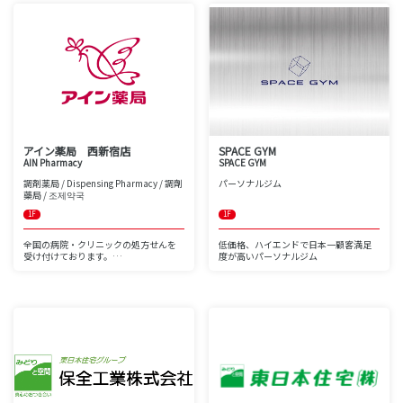
東京メトロ丸の内線 西新宿駅直結の新
徴です。当営業センターでは、ＵＲ賃
宿アイランドタワーにある
貸住宅のお部屋探しからご契約まで、
リーズナブルなマッサージ屋さんで
スタッフが丁寧にご案内いたします。
す。
転勤、就職、結婚といった機会は勿論
絶好の立地で15分からサービスをご提
のこと、気分転換など、お部屋探しの
供いたします。
理由はいろいろ。
お気軽にお越しくださいませ！
ＵＲ新宿営業センターで、納得のお部
屋探しをしてみませんか！
西新宿で働くビジネスパーソンがちょ
っとした時間で
当センターでは、首都圏とすべてと、
気軽に利用できる立地とサービスを提
関西のＵＲ賃貸住宅のご契約をしてい
供しています。
ただけます。また、新宿から近いエリ
アイン薬局 西新宿店
SPACE GYM
皆様のご来店、心よりお待ち申し上げ
アの団地へは、スタッフが同行してご
ております♪
案内しています。
AIN Pharmacy
SPACE GYM
お勤めされている会社が部屋を借り上
調剤薬局 / Dispensing Pharmacy / 調劑
パーソナルジム
土曜日も営業しております！
げてくれるという場合、法人名義での
藥局 / 조제약국
契約もＯＫです。
是西新宿站的按摩店。
スタッフ一同、皆様のご来店をお待ち
1F
1F
您可以在15分钟内轻松使用它。
しております。
我们期待您的光临。
有一个中国职员。
全国の病院・クリニックの処方せんを
低価格、ハイエンドで日本一顧客満足
能说中文。
受け付けております。
度が高いパーソナルジム
周六营业。
当薬局はジェネリック医薬品やお薬手
帳の使用を積極的に推進しておりま
す。スマートフォンを用いた電子お薬
手帳のサービスも行っており、飲み忘
れ防止アラームのついた便利な無料ア
プリ「アインお薬手帳」をぜひ一度ご
利用ください。また、第一類医薬品を
はじめとしたOTC医薬品の販売を行っ
ております。
その他、お薬や健康に関してご不明な
点があれば、ご遠慮なくお申し付けく
ださい。