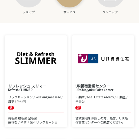
ショップ
サービス
クリニック
リフレッシュ スリマー
UR新宿営業センター
Refresh SLIMMER
UR Shinjyuku Sales Center
リラクゼーション / Relaxing massage /
不動産 / Real Estate Agency / 不動產 /
推拿 / 마사지
부동산
1F
1F
肩も楽 腰も楽 足も楽
賃貸住宅をお探しの方、是非、ＵＲ新
疲れをいやす「楽々リラクゼーショ
宿営業センターへご来店ください。
ン」です
ＵＲ賃貸住宅は、首都圏では都内のみ
リーズナブルな料金であなたの身体を
ならず、神奈川、千葉、埼玉、茨城に
ケアしています
もあり、それぞれのお客様の御要望に
幅広く対応できるバリエーションが特