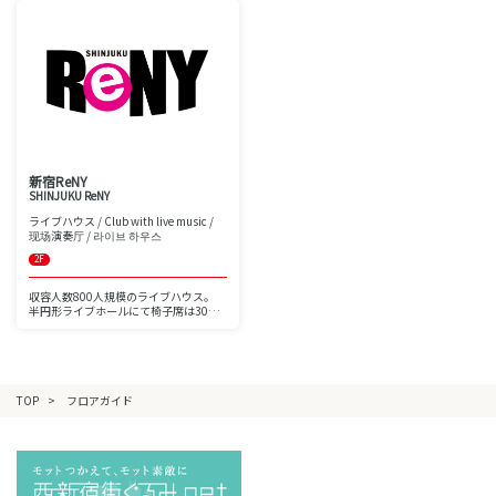
1時間440円でスポット利用もできま
す。内覧を随時受付中です。
新宿ReNY
SHINJUKU ReNY
ライブハウス / Club with live music /
现场演奏厅 / 라이브 하우스
2F
収容人数800人規模のライブハウス。
半円形ライブホールにて椅子席は300席
まで可能。
ステージＷ 15200×Ｄ5380。ステージ
高1000mm
巨大プロジェクター/昇降緞帳など常備
し、音響・照明共に充実 した設備で
す。
TOP
フロアガイド
場内シャンデリアはNYのブロードウェ
イ劇場を彷彿させ、
ホワイエ(ロビー)も広く、片面ガラス張
りにて高層ビ ル群が臨め広々開放的。
コインロッカー144個 / クローク有