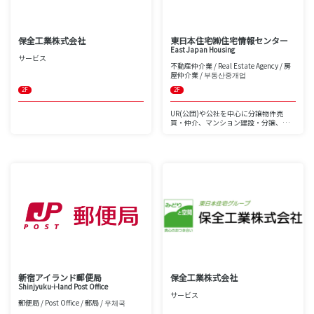
保全工業株式会社
東日本住宅㈱住宅情報センター
East Japan Housing
サービス
不動産仲介業 / Real Estate Agency / 房
屋仲介業 / 부동산중개업
2F
2F
UR(公団)や公社を中心に分譲物件売
買・仲介、マンション建設・分譲、戸
建住宅の分譲
賃貸マンション・貸ビルの経営、賃貸
物件の仲介、リフォーム事業などを行
っています。
東京都に12店舗、神奈川県に7店舗、千
葉県に11店舗、埼玉県に7店舗の
合計37店舗を展開しています。
東日本住宅は圧倒的な人気のUR(公
団)・公社の物件を専門に扱う不動産業
者として、
屈指の実績を誇っています。
UR(公団)・公社の物件情報が満載で
す。ご希望の条件で検索・詳細閲覧く
ださいませ。
中国語対応可。
新宿アイランド郵便局
保全工業株式会社
Shinjyuku-i-land Post Office
サービス
郵便局 / Post Office / 郵局 / 우체국