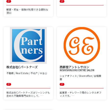
2F
2F
郵便・貯金・保険が利用できる便利な
窓口
株式会社Cパートナーズ
西新宿アントレサロン
NISHISHINJUKU ENTRE SALON
不動産 / Real Estate / 不动产 / 부동산
シェアオフィス / Share office / 合租房
屋
2F
2F
株式会社Cパートナーズはリーシングも
起業家・テレワーク用のレンタルオフ
含めた不動産専門会社として、
ィスです。
経験豊富なスタッフによる、Cパートナ
初期費用0円で、月額3,800円～ご利用
ーズならではの
いただけます。法人登記もOK。
高度な不動産ソリューションをご提案
コワーキングスペースや個室、ラウン
いたします。
ジ、会議室を完備。